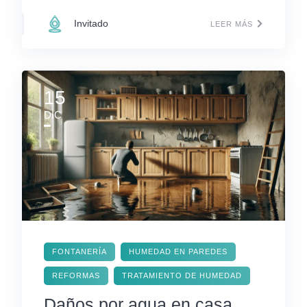
Invitado
LEER MÁS
15
DIC
FONTANERÍA
HUMEDAD EN PAREDES
REFORMAS
TRATAMIENTO DE HUMEDAD
Daños por agua en casa