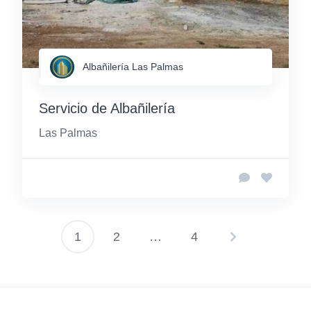
Albañilería Las Palmas
Servicio de Albañilería
Las Palmas
1
2
…
4
Paginación
de
entradas