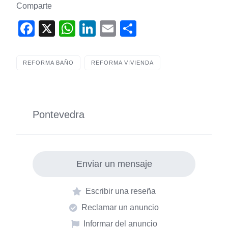
Comparte
F
X
W
Li
E
S
a
h
n
m
h
c
at
k
ail
ar
REFORMA BAÑO
REFORMA VIVIENDA
e
s
e
e
b
A
dI
o
p
n
Pontevedra
o
p
k
Enviar un mensaje
Escribir una reseña
Reclamar un anuncio
Informar del anuncio