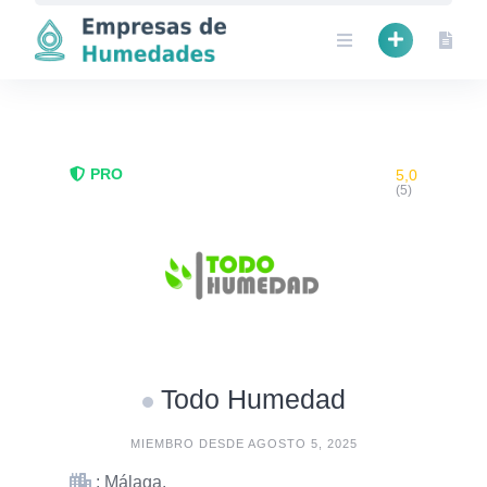
Skip
to
content
PRO
5,0
(5)
Todo Humedad
MIEMBRO DESDE AGOSTO 5, 2025
: Málaga.