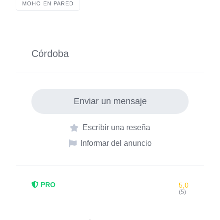
MOHO EN PARED
o
p
n
o
p
k
Córdoba
Enviar un mensaje
Escribir una reseña
Informar del anuncio
PRO
5,0
(5)