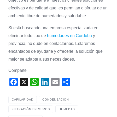
objetivo es brindarle a nuestros clientes soluciones
efectivas y de calidad que les permitan disfrutar de un
ambiente libre de humedades y saludable.
Si está buscando una empresa especializada en
eliminar todo tipo de
humedades en Córdoba
y
provincia, no dude en contactarnos. Estaremos
encantados de ayudarle y ofrecerle la solución que
mejor se adapte a sus necesidades.
Comparte
F
X
W
Li
E
S
a
h
n
m
h
c
at
k
ail
ar
CAPILARIDAD
CONDENSACIÓN
e
s
e
e
FILTRACIÓN EN MUROS
HUMEDAD
b
A
dI