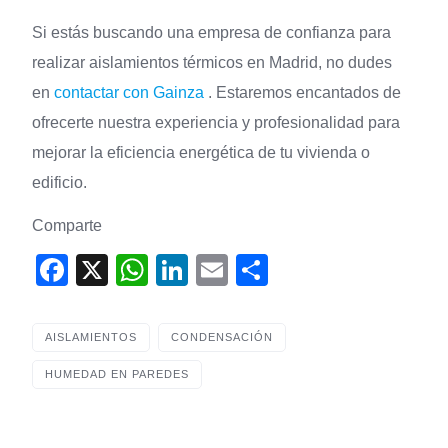
Si estás buscando una empresa de confianza para
realizar aislamientos térmicos en Madrid, no dudes
en
contactar con Gainza
. Estaremos encantados de
ofrecerte nuestra experiencia y profesionalidad para
mejorar la eficiencia energética de tu vivienda o
edificio.
Comparte
F
X
W
Li
E
S
a
h
n
m
h
c
at
k
ail
ar
AISLAMIENTOS
CONDENSACIÓN
e
s
e
e
HUMEDAD EN PAREDES
b
A
dI
o
p
n