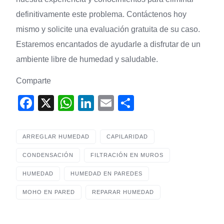
definitivamente este problema. Contáctenos hoy
mismo y solicite una evaluación gratuita de su caso.
Estaremos encantados de ayudarle a disfrutar de un
ambiente libre de humedad y saludable.
Comparte
F
X
W
Li
E
S
a
h
n
m
h
c
at
k
ail
ar
ARREGLAR HUMEDAD
CAPILARIDAD
e
s
e
e
CONDENSACIÓN
FILTRACIÓN EN MUROS
b
A
dI
HUMEDAD
HUMEDAD EN PAREDES
o
p
n
MOHO EN PARED
REPARAR HUMEDAD
o
p
k