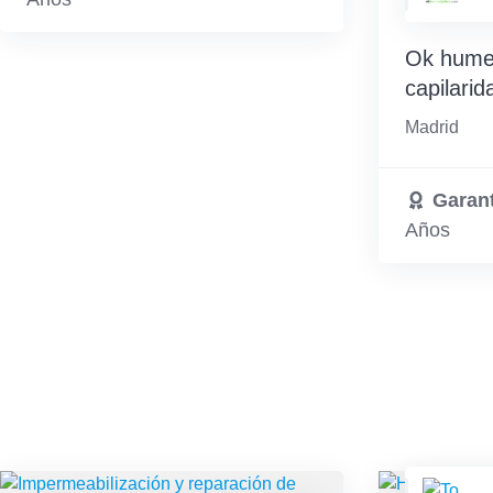
Ok hume
capilarid
Madrid
Garant
Años