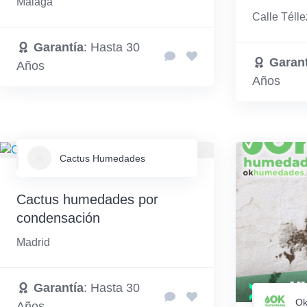
Málaga
Calle Téll
Garantía
: Hasta 30
Garant
Años
Años
Cactus Humedades
Cactus humedades por
condensación
Madrid
Garantía
: Hasta 30
Ok
Años