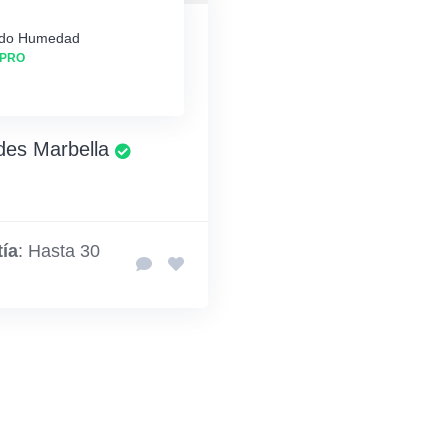
do Humedad
PRO
es Marbella
ía
: Hasta 30