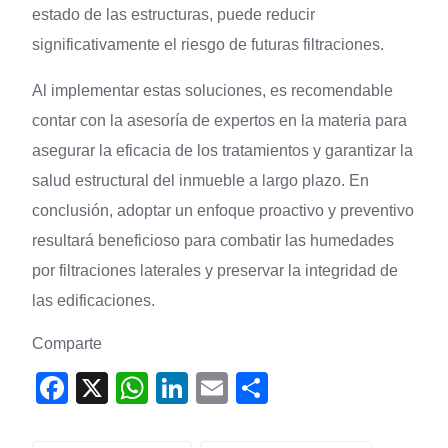
estado de las estructuras, puede reducir
significativamente el riesgo de futuras filtraciones.
Al implementar estas soluciones, es recomendable
contar con la asesoría de expertos en la materia para
asegurar la eficacia de los tratamientos y garantizar la
salud estructural del inmueble a largo plazo. En
conclusión, adoptar un enfoque proactivo y preventivo
resultará beneficioso para combatir las humedades
por filtraciones laterales y preservar la integridad de
las edificaciones.
Comparte
F
X
W
Li
E
S
a
h
n
m
h