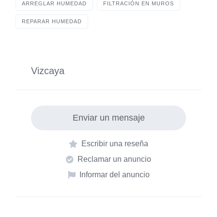
c
at
k
ail
ar
ARREGLAR HUMEDAD
FILTRACIÓN EN MUROS
e
s
e
e
REPARAR HUMEDAD
b
A
dI
o
p
n
o
p
Vizcaya
k
Enviar un mensaje
Escribir una reseña
Reclamar un anuncio
Informar del anuncio